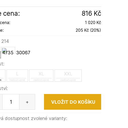
 cena:
816 Kč
cena:
1 020 Kč
e:
205 Kč
(
20
%
)
:
214
30067
st:
L
XL
XXL
m
nedostupné
nedostupné
nedostupné
tví:
+
á dostupnost zvolené varianty: