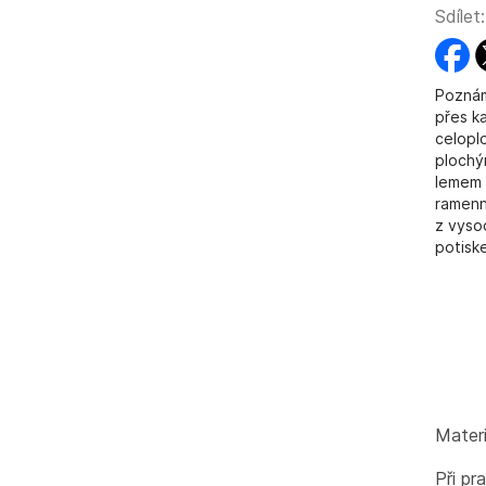
Sdílet:
faceb
t
Poznám
přes ka
celoplo
plochý
lemem 
ramenn
z vyso
potisk
Mater
Při pr