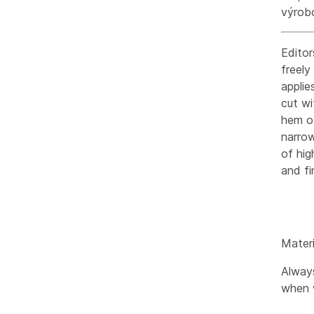
výrob
Editor
freely
applie
cut wi
hem of
narro
of hig
and fi
Mater
Always
when 