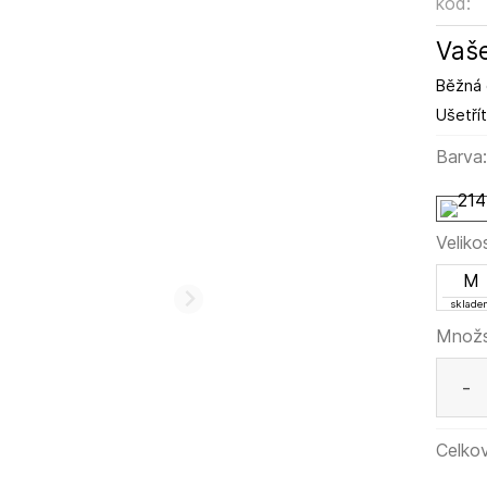
kód:
Vaše
Běžná 
Ušetřít
Barva
Veliko
M
sklade
Množs
-
Celkov