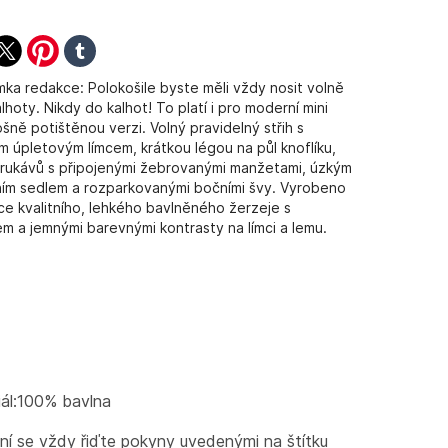
ook
witter
pinterest
tumblr
ka redakce: Polokošile byste měli vždy nosit volně
lhoty. Nikdy do kalhot! To platí i pro moderní mini
šně potištěnou verzi. Volný pravidelný střih s
m úpletovým límcem, krátkou légou na půl knoflíku,
rukávů s připojenými žebrovanými manžetami, úzkým
ím sedlem a rozparkovanými bočními švy. Vyrobeno
ce kvalitního, lehkého bavlněného žerzeje s
em a jemnými barevnými kontrasty na límci a lemu.
iál:100% bavlna
aní se vždy řiďte pokyny uvedenými na štítku