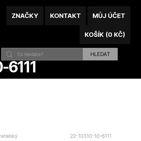
ZNAČKY
KONTAKT
MŮJ ÚČET
KOŠÍK
(
0 KČ
)
HLEDAT
-6111
atelský
22-10310-10-6111