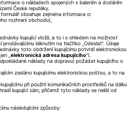
nformace o nákladech spojených s balením a dodáním
zemí České republiky.
formulář obsahuje zejména informace o:
ého rozhraní obchodu),
dnávky kupující vložil, a to i s ohledem na možnost
 prodávajícímu kliknutím na tlačítko „Odeslat“. Údaje
dnávky toto obdržení kupujícímu potvrdí elektronickou
jen „
elektronická adresa kupujícího
“).
ředpokládané náklady na dopravu) požádat kupujícího o
ajícím zasláno kupujícímu elektronickou poštou, a to na
 kupujícímu při použití komunikačních prostředků na dálku
hradí kupující sám, přičemž tyto náklady se neliší od
címu následujícími způsoby: