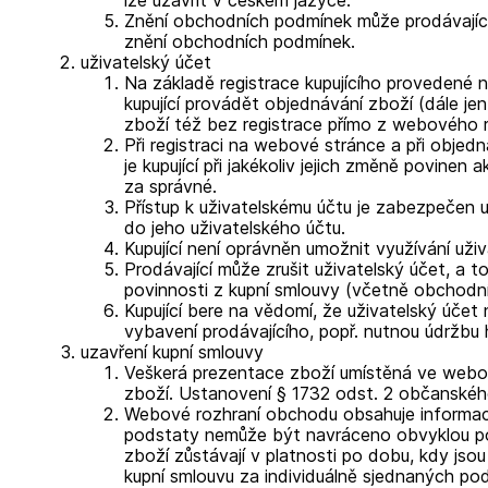
Znění obchodních podmínek může prodávající
znění obchodních podmínek.
uživatelský účet
Na základě registrace kupujícího provedené 
kupující provádět objednávání zboží (dále jen
zboží též bez registrace přímo z webového 
Při registraci na webové stránce a při objed
je kupující při jakékoliv jejich změně povine
za správné.
Přístup k uživatelskému účtu je zabezpečen 
do jeho uživatelského účtu.
Kupující není oprávněn umožnit využívání uži
Prodávající může zrušit uživatelský účet, a to
povinnosti z kupní smlouvy (včetně obchodn
Kupující bere na vědomí, že uživatelský úč
vybavení prodávajícího, popř. nutnou údržb
uzavření kupní smlouvy
Veškerá prezentace zboží umístěná ve webové
zboží. Ustanovení § 1732 odst. 2 občanského
Webové rozhraní obchodu obsahuje informace 
podstaty nemůže být navráceno obvyklou poš
zboží zůstávají v platnosti po dobu, kdy j
kupní smlouvu za individuálně sjednaných po