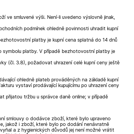
ží ve smluvené výši. Není-li uvedeno výslovně jinak,
obchodních podmínek ohledně povinnosti uhradit kupní
 bezhotovostní platby je kupní cena splatná do 14 dnů
o symbolu platby. V případě bezhotovostní platby je
vky (čl.
3.8), požadovat uhrazení celé kupní ceny ještě
dávající ohledně plateb prováděných na základě kupní
kturu vystaví prodávající kupujícímu po uhrazení ceny
t přijatou tržbu u správce daně online; v případě
upní smlouvy o dodávce zboží, které bylo upraveno
e, jakož i zboží, které bylo po dodání nenávratně
vyňal a z hygienických důvodů jej není možné vrátit