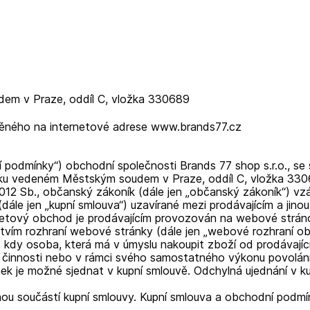
em v Praze, oddíl C, vložka 330689
stěného na internetové adrese www.brands77.cz
podmínky“) obchodní společnosti Brands 77 shop s.r.o., se s
íku vedeném Městským soudem v Praze, oddíl C, vložka 330689
012 Sb., občanský zákoník (dále jen „občanský zákoník“) vzá
dále jen „kupní smlouva“) uzavírané mezi prodávajícím a jinou
rnetový obchod je prodávajícím provozován na webové strán
ictvím rozhraní webové stránky (dále jen „webové rozhraní o
kdy osoba, která má v úmyslu nakoupit zboží od prodávajícíh
é činnosti nebo v rámci svého samostatného výkonu povolání
 je možné sjednat v kupní smlouvě. Odchylná ujednání v ku
ou součástí kupní smlouvy. Kupní smlouva a obchodní podmí