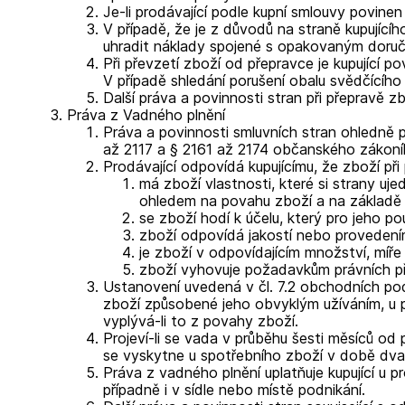
Je-li prodávající podle kupní smlouvy povinen
V případě, že je z důvodů na straně kupujíc
uhradit náklady spojené s opakovaným doruč
Při převzetí zboží od přepravce je kupující 
V případě shledání porušení obalu svědčícího 
Další práva a povinnosti stran při přepravě z
Práva z Vadného plnění
Práva a povinnosti smluvních stran ohledně 
až 2117 a § 2161 až 2174 občanského zákoní
Prodávající odpovídá kupujícímu, že zboží při
má zboží vlastnosti, které si strany uje
ohledem na povahu zboží a na základě 
se zboží hodí k účelu, který pro jeho p
zboží odpovídá jakostí nebo provedení
je zboží v odpovídajícím množství, míř
zboží vyhovuje požadavkům právních př
Ustanovení uvedená v čl. 7.2 obchodních pod
zboží způsobené jeho obvyklým užíváním, u po
vyplývá-li to z povahy zboží.
Projeví-li se vada v průběhu šesti měsíců od p
se vyskytne u spotřebního zboží v době dvac
Práva z vadného plnění uplatňuje kupující u 
případně i v sídle nebo místě podnikání.