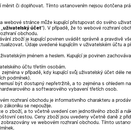
 měnit či doplňovat. Tímto ustanovením nejsou dotčena práv
na webové stránce může kupující přistupovat do svého uživat
 „
uživatelský účet
“). V případě, že to webové rozhraní ob
rozhraní obchodu.
návání zboží je kupující povinen uvádět správně a pravdivě 
n aktualizovat. Údaje uvedené kupujícím v uživatelském účtu a
uživatelským jménem a heslem. Kupující je povinen zachováva
vatelského účtu třetím osobám.
 zejména v případě, kdy kupující svůj uživatelský účet déle než
ích podmínek).
et nemusí být dostupný nepřetržitě, a to zejména s ohledem
u hardwarového a softwarového vybavení třetích osob.
m rozhraní obchodu je informativního charakteru a prodávaj
 zákoníku se nepoužije.
o zboží, a to včetně uvedení cen jednotlivého zboží a nákl
tovní cestou. Ceny zboží jsou uvedeny včetně daně z přida
sou zobrazovány ve webovém rozhraní obchodu. Tímto ustano
dmínek.