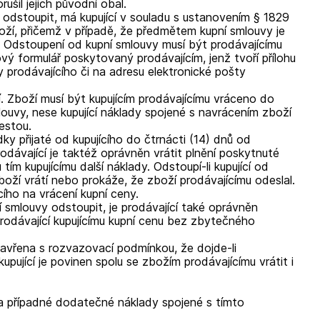
il jejich původní obal.
 odstoupit, má kupující v souladu s ustanovením § 1829
oží, přičemž v případě, že předmětem kupní smlouvy je
. Odstoupení od kupní smlouvy musí být prodávajícímu
ý formulář poskytovaný prodávajícím, jenž tvoří přílohu
prodávajícího či na adresu elektronické pošty
 Zboží musí být kupujícím prodávajícímu vráceno do
louvy, nese kupující náklady spojené s navrácením zboží
estou.
ky přijaté od kupujícího do čtrnácti (14) dnů od
rodávající je taktéž oprávněn vrátit plnění poskytnuté
tím kupujícímu další náklady. Odstoupí-li kupující od
zboží vrátí nebo prokáže, že zboží prodávajícímu odeslal.
ího na vrácení kupní ceny.
 smlouvy odstoupit, je prodávající také oprávněn
prodávající kupujícímu kupní cenu bez zbytečného
zavřena s rozvazovací podmínkou, že dojde-li
ující je povinen spolu se zbožím prodávajícímu vrátit i
o a případné dodatečné náklady spojené s tímto