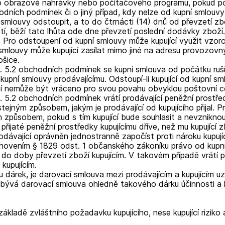
obrazové nahrávky nebo počítačového programu, pokud poruš
odních podmínek či o jiný případ, kdy nelze od kupní smlouvy
smlouvy odstoupit, a to do čtrnácti (14) dnů od převzetí zb
tí, běží tato lhůta ode dne převzetí poslední dodávky zboží
Pro odstoupení od kupní smlouvy může kupující využit vzorov
louvy může kupující zasílat mimo jiné na adresu provozovny 
šice.
l.
5.2 obchodních podmínek se kupní smlouva od počátku ruší.
kupní smlouvy prodávajícímu. Odstoupí-li kupující od kupní sm
oží nemůže být vráceno pro svou povahu obvyklou poštovní c
. 5.2 obchodních podmínek vrátí prodávající peněžní prostřed
tejným způsobem, jakým je prodávající od kupujícího přijal. P
ným způsobem, pokud s tím kupující bude souhlasit a nevzniknou 
 přijaté peněžní prostředky kupujícímu dříve, než mu kupující 
odávající oprávněn jednostranně započíst proti nároku kupujíc
tanovením § 1829 odst. 1 občanského zákoníku právo od kupní
 do doby převzetí zboží kupujícím. V takovém případě vrátí 
kupujícím.
u dárek, je darovací smlouva mezi prodávajícím a kupujícím u
bývá darovací smlouva ohledně takového dárku účinnosti a kup
ákladě zvláštního požadavku kupujícího, nese kupující rizik