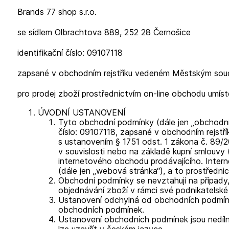
Brands 77 shop s.r.o.
se sídlem Olbrachtova 889, 252 28 Černošice
identifikační číslo: 09107118
zapsané v obchodním rejstříku vedeném Městským soud
pro prodej zboží prostřednictvím on-line obchodu umí
ÚVODNÍ USTANOVENÍ
Tyto obchodní podmínky (dále jen „obchodní 
číslo: 09107118, zapsané v obchodním rejstř
s ustanovením § 1751 odst. 1 zákona č. 89/2
v souvislosti nebo na základě kupní smlouvy (
internetového obchodu prodávajícího. Inte
(dále jen „webová stránka“), a to prostředn
Obchodní podmínky se nevztahují na případy, 
objednávání zboží v rámci své podnikatelsk
Ustanovení odchylná od obchodních podmínek
obchodních podmínek.
Ustanovení obchodních podmínek jsou nedíln
lze uzavřít v českém jazyce.