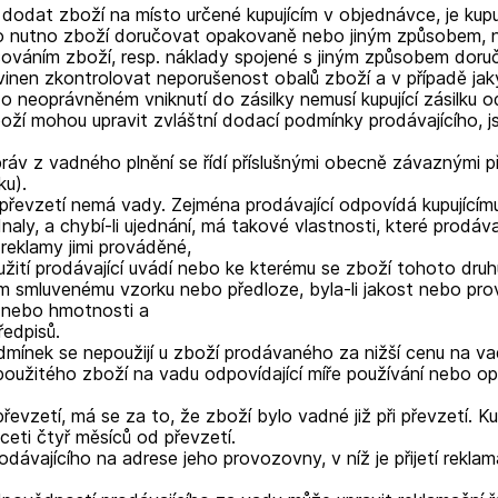
 dodat zboží na místo určené kupujícím v objednávce, je kupuj
ího nutno zboží doručovat opakovaně nebo jiným způsobem, n
ováním zboží, resp. náklady spojené s jiným způsobem doruč
povinen zkontrolovat neporušenost obalů zboží a v případě ja
o neoprávněném vniknutí do zásilky nemusí kupující zásilku o
boží mohou upravit zvláštní dodací podmínky prodávajícího, j
práv z vadného plnění se řídí příslušnými obecně závaznými 
ku).
 převzetí nemá vady. Zejména prodávající odpovídá kupujícímu
dnaly, a chybí-li ujednání, má takové vlastnosti, které prodá
reklamy jimi prováděné,
oužití prodávající uvádí nebo ke kterému se zboží tohoto dru
m smluvenému vzorku nebo předloze, byla-li jakost nebo pr
e nebo hmotnosti a
edpisů.
mínek se nepoužijí u zboží prodávaného za nižší cenu na vad
užitého zboží na vadu odpovídající míře používání nebo opot
řevzetí, má se za to, že zboží bylo vadné již při převzetí. Ku
eti čtyř měsíců od převzetí.
prodávajícího na adrese jeho provozovny, v níž je přijetí re