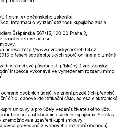
ád prodávajícího.
t. 1 písm. e) občanského zákoníku.
cz. Informaci o vyřízení stížnosti kupujícího zašle
sídlem Štěpánská 567/15, 120 00 Praha 2,
se na internetové adrese
smlouvy.
vá adresa: http://www.evropskyspotrebitel.cz
013 o řešení spotřebitelských sporů on-line a o změně
vádí v rámci své působnosti příslušný živnostenský
chodní inspekce vykonává ve vymezeném rozsahu mimo
ů.
.
 ochraně osobních údajů, ve znění pozdějších předpisů.
ní číslo, daňové identifikační číslo, adresa elektronické
 kupní smlouvy a pro účely vedení uživatelského účtu.
lání informací a obchodních sdělení kupujícímu. Souhlas
ě znemožňovala uzavření kupní smlouvy.
 objednávce provedené z webového rozhraní obchodu)