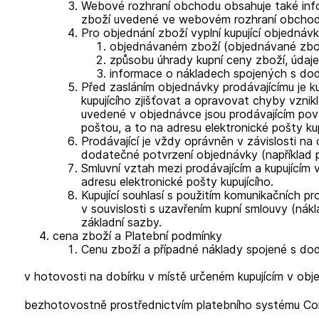
Webové rozhraní obchodu obsahuje také inf
zboží uvedené ve webovém rozhraní obchodu 
Pro objednání zboží vyplní kupující objedn
objednávaném zboží (objednávané zboží
způsobu úhrady kupní ceny zboží, úda
informace o nákladech spojených s dodá
Před zasláním objednávky prodávajícímu je ku
kupujícího zjišťovat a opravovat chyby vznikl
uvedené v objednávce jsou prodávajícím pova
poštou, a to na adresu elektronické pošty ku
Prodávající je vždy oprávněn v závislosti n
dodatečné potvrzení objednávky (například p
Smluvní vztah mezi prodávajícím a kupujícím v
adresu elektronické pošty kupujícího.
Kupující souhlasí s použitím komunikačních pr
v souvislosti s uzavřením kupní smlouvy (nákla
základní sazby.
cena zboží a Platební podmínky
Cenu zboží a případné náklady spojené s dodá
v hotovosti na dobírku v místě určeném kupujícím v obj
bezhotovostně prostřednictvím platebního systému C