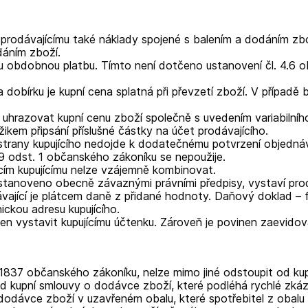
t prodávajícímu také náklady spojené s balením a dodáním zbo
dáním zboží.
nou obdobnou platbu. Tímto není dotčeno ustanovení čl. 4.6 
a dobírku je kupní cena splatná při převzetí zboží. V případě
n uhrazovat kupní cenu zboží společně s uvedením variabilníh
ikem připsání příslušné částky na účet prodávajícího.
 strany kupujícího nedojde k dodatečnému potvrzení objedná
9 odst. 1 občanského zákoníku se nepoužije.
cím kupujícímu nelze vzájemně kombinovat.
k stanoveno obecně závaznými právními předpisy, vystaví pro
vající je plátcem daně z přidané hodnoty. Daňový doklad – fa
ickou adresu kupujícího.
en vystavit kupujícímu účtenku. Zároveň je povinen zaevidova
§ 1837 občanského zákoníku, nelze mimo jiné odstoupit od k
od kupní smlouvy o dodávce zboží, které podléhá rychlé zkáz
dodávce zboží v uzavřeném obalu, které spotřebitel z obalu 