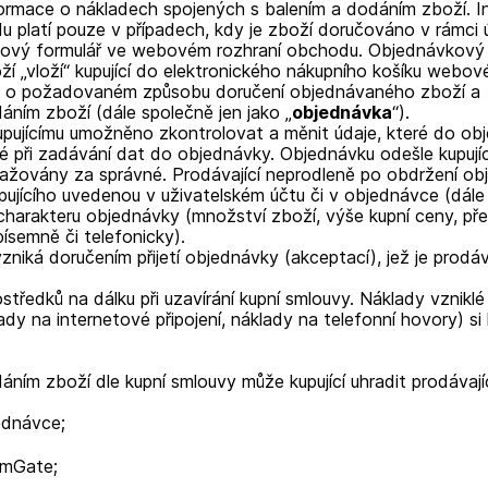
ormace o nákladech spojených s balením a dodáním zboží. I
platí pouze v případech, kdy je zboží doručováno v rámci ú
ávkový formulář ve webovém rozhraní obchodu. Objednávkový 
 „vloží“ kupující do elektronického nákupního košíku webov
je o požadovaném způsobu doručení objednávaného zboží a
ním zboží (dále společně jen jako „
objednávka
“).
pujícímu umožněno zkontrolovat a měnit údaje, které do obje
é při zadávání dat do objednávky. Objednávku odešle kupující
žovány za správné. Prodávající neprodleně po obdržení obje
pujícího uvedenou v uživatelském účtu či v objednávce (dále 
a charakteru objednávky (množství zboží, výše kupní ceny, p
ísemně či telefonicky).
zniká doručením přijetí objednávky (akceptací), jež je prodáv
ostředků na dálku při uzavírání kupní smlouvy. Náklady vzniklé
dy na internetové připojení, náklady na telefonní hovory) si 
ním zboží dle kupní smlouvy může kupující uhradit prodávají
ednávce;
omGate;