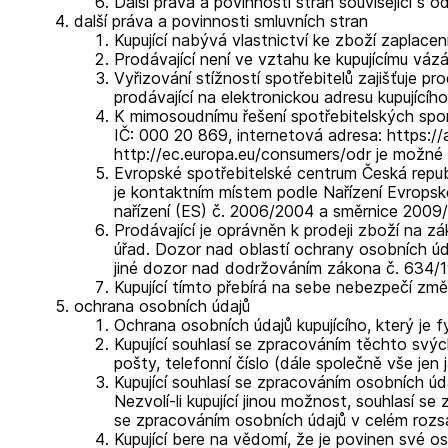
Další práva a povinnosti stran související s 
další práva a povinnosti smluvních stran
Kupující nabývá vlastnictví ke zboží zaplace
Prodávající není ve vztahu ke kupujícímu vá
Vyřizování stížností spotřebitelů zajišťuje p
prodávající na elektronickou adresu kupujícího
K mimosoudnímu řešení spotřebitelských spor
IČ: 000 20 869, internetová adresa: https://a
http://ec.europa.eu/consumers/odr je možné vy
Evropské spotřebitelské centrum Česká repub
je kontaktním místem podle Nařízení Evropsk
nařízení (ES) č. 2006/2004 a směrnice 2009/2
Prodávající je oprávněn k prodeji zboží na z
úřad. Dozor nad oblastí ochrany osobních 
jiné dozor nad dodržováním zákona č. 634/19
Kupující tímto přebírá na sebe nebezpečí zm
ochrana osobních údajů
Ochrana osobních údajů kupujícího, který je
Kupující souhlasí se zpracováním těchto svých 
pošty, telefonní číslo (dále společně vše jen 
Kupující souhlasí se zpracováním osobních úda
Nezvolí-li kupující jinou možnost, souhlasí s
se zpracováním osobních údajů v celém rozs
Kupující bere na vědomí, že je povinen své o