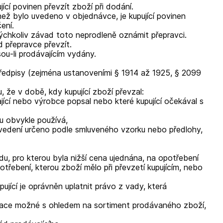
ící povinen převzít zboží při dodání.
ež bylo uvedeno v objednávce, je kupující povinen
ení.
kýchkoliv závad toto neprodleně oznámit přepravci.
d přepravce převzít.
sou-li prodávajícím vydány.
předpisy (zejména ustanoveními § 1914 až 1925, § 2099
, že v době, kdy kupující zboží převzal
:
vající nebo výrobce popsal nebo které kupující očekával s
hu obvykle používá,
ovedení určeno podle smluveného vzorku nebo předlohy,
u, pro kterou byla nižší cena ujednána, na opotřebení
řebení, kterou zboží mělo při převzetí kupujícím, nebo
pující je oprávněn uplatnit právo z vady, která
klamace možné s ohledem na sortiment prodávaného zboží,