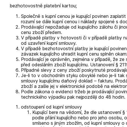
bezhotovostně platební kartou;
Společně s kupní cenou je kupující povinen zaplati
rozumí se dále kupní cenou i náklady spojené s do
Prodávající nepožaduje od kupujícího zálohu či ji
cenu zboží předem.
V případě platby v hotovosti či v případě platby n
od uzavření kupní smlouvy.
V případě bezhotovostní platby je kupující povine
závazek kupujícího uhradit kupní cenu splněn okamž
Prodávající je oprávněn, zejména v případě, že ze
před odesláním zboží kupujícímu. Ustanovení § 211
Případné slevy z ceny zboží poskytnuté prodávají
Je-li to v obchodním styku obvyklé nebo je-li ta
smlouvy kupujícímu daňový doklad – fakturu. Prodá
zboží a zašle jej v elektronické podobě na elektron
Podle zákona o evidenci tržeb je prodávající povin
technického výpadku pak nejpozději do 48 hodin.
odstoupení od kupní smlouvy
Kupující bere na vědomí, že dle ustanovení 
podle přání kupujícího nebo pro jeho osobu, 
smíseno s jiným zbožím, od kupní smlouvy o 