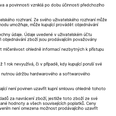
a a povinnosti vzniklá po dobu účinnosti předchozího
elského rozhraní. Ze svého uživatelského rozhraní může
chodu umožňuje, může kupující provádět objednávání
všechny údaje. Údaje uvedené v uživatelském účtu
 při objednávání zboží jsou prodávajícím považovány
t mlčenlivost ohledně informací nezbytných k přístupu
 1 rok nevyužívá, či v případě, kdy kupující poruší své
 na nutnou údržbu hardwarového a softwarového
ící není povinen uzavřít kupní smlouvu ohledně tohoto
adů za navrácení zboží, jestliže toto zboží ze své
né hodnoty a všech souvisejících poplatků. Ceny
vením není omezena možnost prodávajícího uzavřít