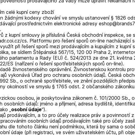
odpovědností prodávajícího za vady může upravit reklamační ř
ním celé kupní ceny zboží
zán žádnými kodexy chování ve smyslu ustanovení § 1826 ods
rodávající prostřednictvím elektronické adresy eshop@brands77.
.
ů z kupní smlouvy je příslušná Česká obchodní inspekce, se 
dr.coi.cz/cs. Platformu pro řešení sporů on-line nacházející 
užít při řešení sporů mezi prodávajícím a kupujícím z kupní 
lika, se sídlem Štěpánská 567/15, 120 00 Praha 2, interneto
ého parlamentu a Rady (EU) č. 524/2013 ze dne 21. května 2
2/ES (nařízení o řešení spotřebitelských sporů on-line).
ákladě živnostenského oprávnění. Živnostenskou kontrolu pro
údajů vykonává Úřad pro ochranu osobních údajů. Česká ob
92 Sb., o ochraně spotřebitele, ve znění pozdějších předpis
ěny okolností ve smyslu § 1765 odst. 2 občanského zákoníku
 fyzickou osobou, je poskytována zákonem č. 101/2000 Sb., o
osobních údajů: jméno a příjmení, adresa bydliště, identifikač
jako „
osobní údaje
“).
jů prodávajícím, a to pro účely realizace práv a povinností z
e zpracováním osobních údajů prodávajícím také pro účely zasí
ahu dle tohoto článku není podmínkou, která by sama o sob
sobní údaje (při registraci, ve svém uživatelském účtu, při