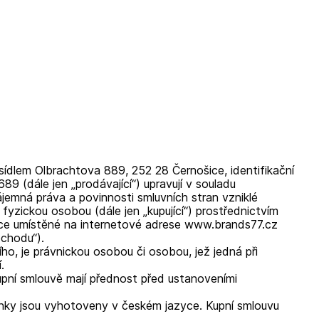
ídlem Olbrachtova 889, 252 28 Černošice, identifikační
 (dále jen „prodávající“) upravují v souladu
jemná práva a povinnosti smluvních stran vzniklé
 fyzickou osobou (dále jen „kupující“) prostřednictvím
ce umístěné na internetové adrese www.brands77.cz
bchodu“).
o, je právnickou osobou či osobou, jež jedná při
.
pní smlouvě mají přednost před ustanoveními
nky jsou vyhotoveny v českém jazyce. Kupní smlouvu