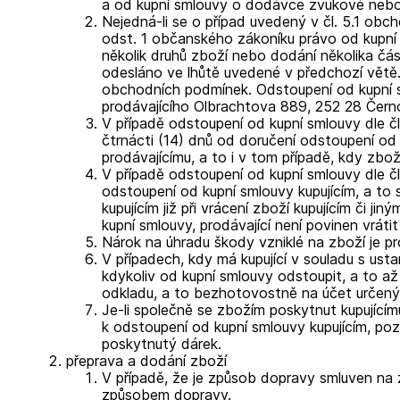
a od kupní smlouvy o dodávce zvukové nebo 
Nejedná-li se o případ uvedený v čl.
5.1 obch
odst. 1 občanského zákoníku právo od kupní 
několik druhů zboží nebo dodání několika čás
odesláno ve lhůtě uvedené v předchozí větě. 
obchodních podmínek. Odstoupení od kupní sm
prodávajícího Olbrachtova 889, 252 28 Černo
V případě odstoupení od kupní smlouvy dle č
čtrnácti (14) dnů od doručení odstoupení od 
prodávajícímu, a to i v tom případě, kdy zb
V případě odstoupení od kupní smlouvy dle čl
odstoupení od kupní smlouvy kupujícím, a to s
kupujícím již při vrácení zboží kupujícím či ji
kupní smlouvy, prodávající není povinen vrátit
Nárok na úhradu škody vzniklé na zboží je pr
V případech, kdy má kupující v souladu s us
kdykoliv od kupní smlouvy odstoupit, a to až
odkladu, a to bezhotovostně na účet určený 
Je-li společně se zbožím poskytnut kupujícím
k odstoupení od kupní smlouvy kupujícím, poz
poskytnutý dárek.
přeprava a dodání zboží
V případě, že je způsob dopravy smluven na z
způsobem dopravy.