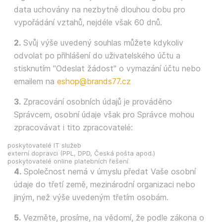
data uchovány na nezbytně dlouhou dobu pro
vypořádání vztahů, nejdéle však 60 dnů.
2.
Svůj výše uvedený souhlas můžete kdykoliv
odvolat po přihlášení do uživatelského účtu a
stisknutím "Odeslat žádost" o vymazání účtu nebo
emailem na
eshop@brands77.cz
3.
Zpracování osobních údajů je prováděno
Správcem, osobní údaje však pro Správce mohou
zpracovávat i tito zpracovatelé:
poskytovatelé IT služeb
externí dopravci (PPL, DPD, Česká pošta apod.)
poskytovatelé online platebních řešení
4.
Společnost nemá v úmyslu předat Vaše osobní
údaje do třetí země, mezinárodní organizaci nebo
jiným, než výše uvedeným třetím osobám.
5.
Vezměte, prosíme, na vědomí, že podle zákona o