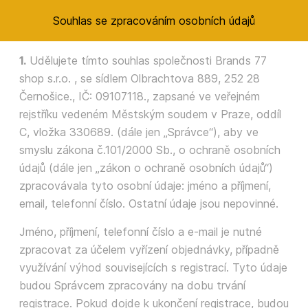
Souhlas se zpracováním osobních údajů
1.
Udělujete tímto souhlas společnosti Brands 77
shop s.r.o. , se sídlem Olbrachtova 889, 252 28
Černošice., IČ: 09107118., zapsané ve veřejném
rejstříku vedeném Městským soudem v Praze, oddíl
C, vložka 330689. (dále jen „Správce“), aby ve
smyslu zákona č.101/2000 Sb., o ochraně osobních
údajů (dále jen „zákon o ochraně osobních údajů“)
zpracovávala tyto osobní údaje: jméno a příjmení,
email, telefonní číslo. Ostatní údaje jsou nepovinné.
Jméno, příjmení, telefonní číslo a e-mail je nutné
zpracovat za účelem vyřízení objednávky, případně
využívání výhod souvisejících s registrací. Tyto údaje
budou Správcem zpracovány na dobu trvání
registrace. Pokud dojde k ukončení registrace, budou