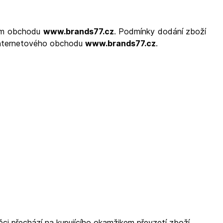
vém obchodu
www.brands77.cz
. Podmínky dodání zboží
 internetového obchodu
www.brands77.cz
.
ci přechází na kupujícího okamžikem převzetí zboží.