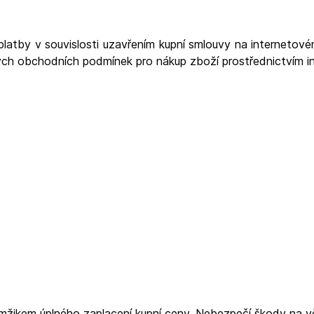
platby v souvislosti uzavřením kupní smlouvy na interneto
ných obchodních podmínek pro nákup zboží prostřednictvím
amžikem úplného zaplacení kupní ceny. Nebezpečí škody na vě