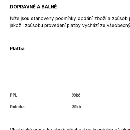
DOPRAVNÉ A BALNÉ
Níže jsou stanoveny podmínky dodání zboží a způsob 
jakož i způsobu provedení platby vychází ze všeobec
Platba
PPL 99kč
Dobírka 30kč
Vlastnické právo ke zboží přechází na kupujícího až ok