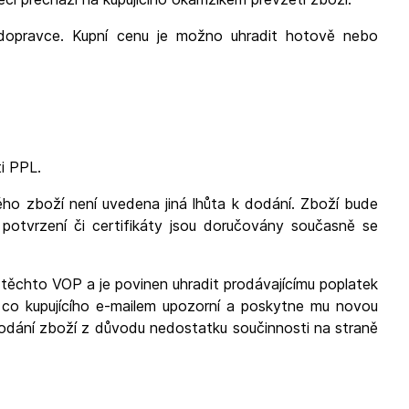
d dopravce. Kupní cenu je možno uhradit hotově nebo
ti PPL.
ého zboží není uvedena jiná lhůta k dodání. Zboží bude
otvrzení či certifikáty jsou doručovány současně se
 těchto VOP a je povinen uhradit prodávajícímu poplatek
, co kupujícího e-mailem upozorní a poskytne mu novou
odání zboží z důvodu nedostatku součinnosti na straně