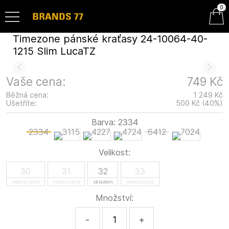
0
Timezone pánské kraťasy 24-10064-40-
1215 Slim LucaTZ
Vaše cena:
749 Kč
Běžná cena:
1 249 Kč
Ušetříte:
500 Kč
(
40
%
)
Barva:
2334
2334
6412
Velikost:
30
31
32
33
nedostupné
nedostupné
skladem
nedostupné
Množství:
-
+