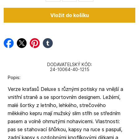
facebook
twitter
pinterest
tumblr
DODAVATELSKÝ KÓD:
24-10064-40-1215
Popis:
Verze kraťasů Deluxe s různými potisky na vnější a
vnitřní straně a se sportovním designem. Ležérní,
malé šortky z letního, lehkého, strečového
měkkého kepru mají mužský slim střih se středním
pasem a volně ohrnutými nohavicemi. Vlastnosti:
pas se stahovací šňůrkou, kapsy na ruce s paspulí,
zadní kapsy s ozdobnými knoflíkovými dírkami a