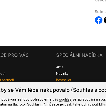
Celkov
Sdílet:
faceb
t
CE PRO VÁS
SPECIÁLNÍ NABÍDKA
Akce
ostí
Novinky
 partneři
Bestseller
by se Vám lépe nakupovalo (Souhlas s coo
ší používání eshopu potřebujeme váš
souhlas
se zpracováním soub
knutím na tlačítko "Souhlasím", můžete jej však také odmítnout kli