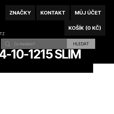
ZNAČKY
KONTAKT
MŮJ ÚČET
KOŠÍK
(
0 KČ
)
ATZ
HLEDAT
-10-1215 SLIM