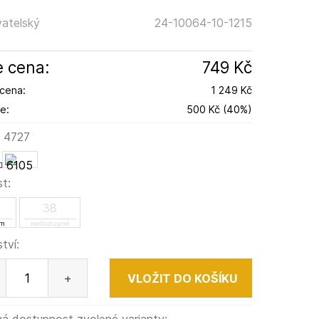
atelský
24-10064-10-1215
 cena:
749 Kč
cena:
1 249 Kč
e:
500 Kč
(
40
%
)
:
4727
st:
38
em
nedostupné
tví:
+