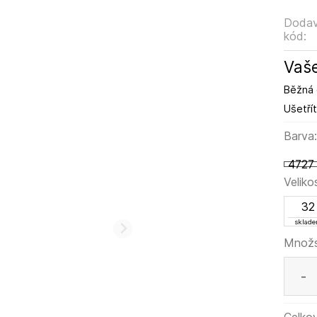
Dodav
kód:
Vaše
Běžná 
Ušetřít
Barva
4727
Veliko
32
sklad
Množs
-