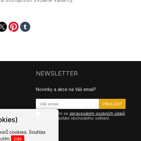
á dostupnost zvolené varianty:
ook
witter
pinterest
tumblr
NEWSLETTER
Novinky a akce na Váš email?
Souhlasím se
zpracováním osobních údajů
kies)
pro účely zasílání obchodního sdělení.
orů cookies. Souhlas
knutím
zde
.