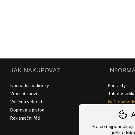
JAK NAKUPOVAT
INFORMA
Obchodní podmínky
Kontakty
Vrácení zboží
Tabulky velik
Výměna velikosti
Naši obchodní
Doprava a platba
A
Reklamační řád
Pro co nejpohodlněj
udělíte kli