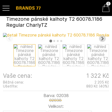
0
Timezone pánské kalhoty T2 60078.1186
Regular CharlyTZ
Vaše cena:
1 322 Kč
Běžná cena:
2 205 Kč
Ušetříte:
883 Kč
(
40
%
)
Barva:
02038
02038
Velikost: