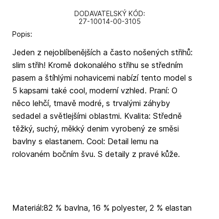
DODAVATELSKÝ KÓD:
27-10014-00-3105
Popis:
Jeden z nejoblíbenějších a často nošených střihů:
slim střih! Kromě dokonalého střihu se středním
pasem a štíhlými nohavicemi nabízí tento model s
5 kapsami také cool, moderní vzhled. Praní: O
něco lehčí, tmavě modré, s trvalými záhyby
sedadel a světlejšími oblastmi. Kvalita: Středně
těžký, suchý, měkký denim vyrobený ze směsi
bavlny s elastanem. Cool: Detail lemu na
rolovaném bočním švu. S detaily z pravé kůže.
Materiál:82 % bavlna, 16 % polyester, 2 % elastan