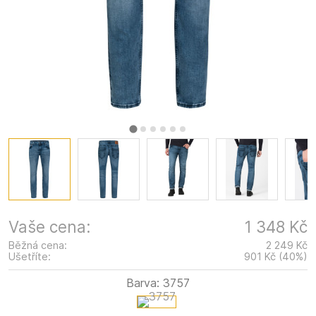
Vaše cena:
1 348 Kč
Běžná cena:
2 249 Kč
Ušetříte:
901 Kč
(
40
%
)
Barva:
3757