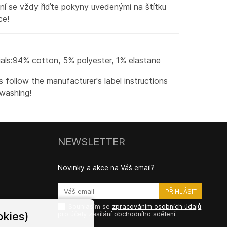
aní se vždy řiďte pokyny uvedenými na štítku
ce!
als:94% cotton, 5% polyester, 1% elastane
 follow the manufacturer's label instructions
washing!
NEWSLETTER
Novinky a akce na Váš email?
Souhlasím se
zpracováním osobních údajů
kies)
pro účely zasílání obchodního sdělení.