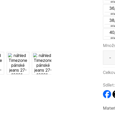
skl
36
skl
38
skl
40
skl
Množs
-
Celkov
Sdílet:
faceb
t
Materi