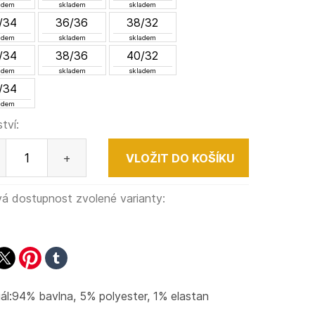
adem
skladem
skladem
/34
36/36
38/32
adem
skladem
skladem
/34
38/36
40/32
adem
skladem
skladem
/34
adem
tví:
+
á dostupnost zvolené varianty:
ook
witter
pinterest
tumblr
ál:94% bavlna, 5% polyester, 1% elastan