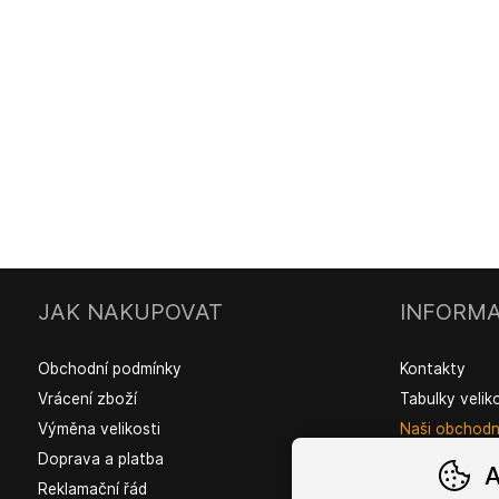
JAK NAKUPOVAT
INFORMA
Obchodní podmínky
Kontakty
Vrácení zboží
Tabulky velik
Výměna velikosti
Naši obchodní
Doprava a platba
A
Reklamační řád