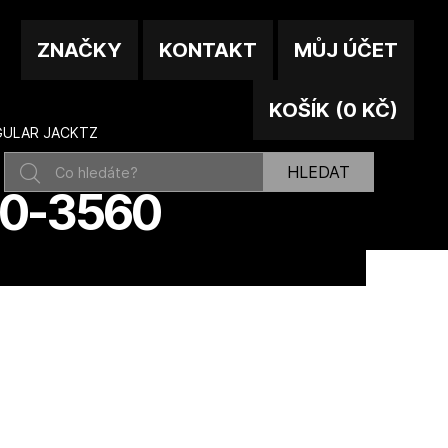
ZNAČKY
KONTAKT
MŮJ ÚČET
KOŠÍK
(
0 KČ
)
GULAR JACKTZ
HLEDAT
00-3560