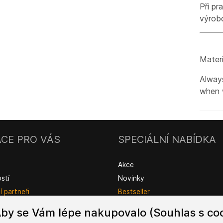
Při pr
výrob
Materi
Always
when 
CE PRO VÁS
SPECIÁLNÍ NABÍDKA
Akce
ostí
Novinky
 partneři
Bestseller
by se Vám lépe nakupovalo (Souhlas s coo