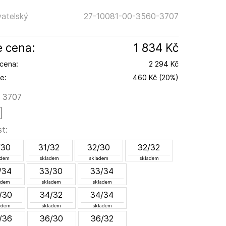
atelský
27-10081-00-3560-3707
 cena:
1 834 Kč
cena:
2 294 Kč
e:
460 Kč
(
20
%
)
:
3707
st:
/30
31/32
32/30
32/32
adem
skladem
skladem
skladem
/34
33/30
33/34
adem
skladem
skladem
/30
34/32
34/34
adem
skladem
skladem
/36
36/30
36/32