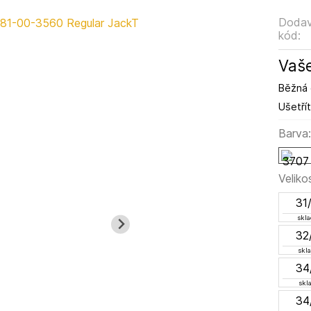
Dodav
kód:
Vaše
Běžná 
Ušetřít
Barva
Veliko
31
skl
32
skl
34
skl
34