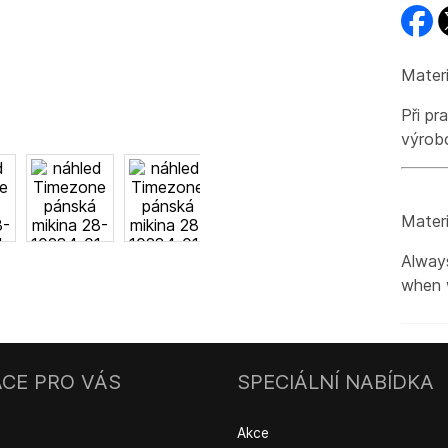
faceb
t
Materi
Při pr
výrob
Materi
Always
when 
CE PRO VÁS
SPECIÁLNÍ NABÍDKA
Akce