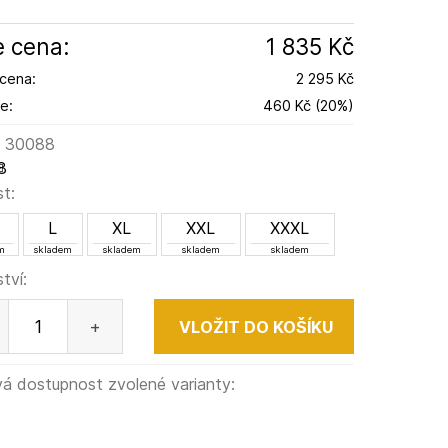
 cena:
1 835 Kč
cena:
2 295 Kč
e:
460 Kč
(
20
%
)
:
30088
8
st:
L
XL
XXL
XXXL
m
skladem
skladem
skladem
skladem
tví:
+
á dostupnost zvolené varianty: