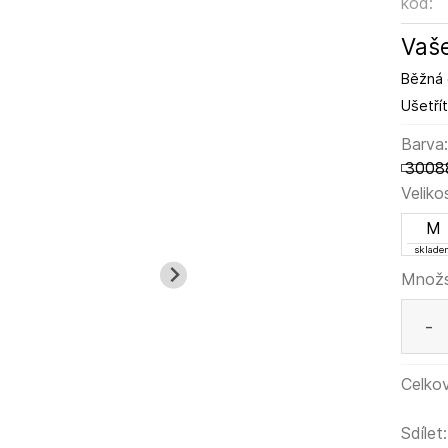
kód:
Vaše
Běžná 
Ušetřít
Barva
3008
Veliko
M
sklade
Množs
-
Celkov
Sdílet: