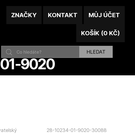
ZNAČKY
KONTAKT
MŮJ ÚČET
KOŠÍK
(
0 KČ
)
HLEDAT
-01-9020
atelský
28-10234-01-9020-30088