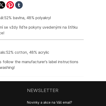
ook
witter
pinterest
tumblr
ál:52% bavlna, 48% polyakryl
aní se vždy řiďte pokyny uvedenými na štítku
ce!
als:52% cotton, 48% acrylic
 follow the manufacturer's label instructions
washing!
NEWSLETTER
Novinky a akce na Váš email?