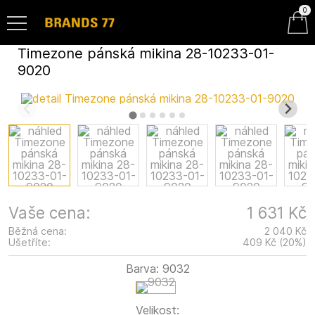
0
Timezone pánská mikina 28-10233-01-
9020
Vaše cena:
1 631 Kč
Běžná cena:
2 040 Kč
Ušetříte:
409 Kč
(
20
%
)
Barva:
9032
Velikost: