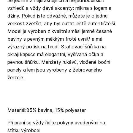
Je jedním z nejkrásnějších a nejjednodušších
vzhledů a vždy dává akcenty: mikina s logem a
džíny. Pokud jste odvážné, můžete je o jednu
velikost zvětšit, aby byl outfit ještě autentičtější.
Model je vyroben z kvalitní směsi jemné česané
bavlny s pevným měkkým froté uvnitř a má
výrazný potisk na hrudi. Stahovací šňůrka na
okraji kapuce má elegantní, vyšívaná očka a
pevnou šňůrku. Manžety rukávů, vložené boční
panely a lem jsou vyrobeny z žebrovaného
žerzeje.
Materiál:85% bavlna, 15% polyester
Při praní se vždy řiďte pokyny uvedenými na
štítku výrobce!