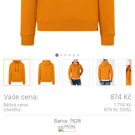
Vaše cena:
874 Kč
Běžná cena:
1 750 Kč
Ušetříte:
876 Kč
(
50
%
)
Barva:
7628