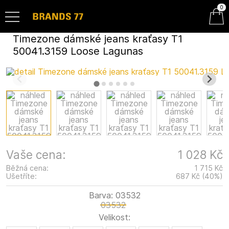
0
Timezone dámské jeans kraťasy T1
50041.3159 Loose Lagunas
Vaše cena:
1 028 Kč
Běžná cena:
1 715 Kč
Ušetříte:
687 Kč
(
40
%
)
Barva:
03532
03532
Velikost: