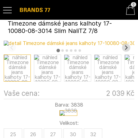
0
Timezone dámské jeans kalhoty 17-
10080-08-3014 Slim NaliTZ 7/8
Vaše cena:
2 039 Kč
Barva:
3838
Velikost:
25
26
27
30
32