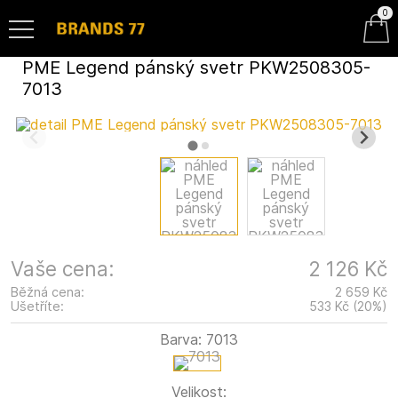
0
PME Legend pánský svetr PKW2508305-
7013
Vaše cena:
2 126 Kč
Běžná cena:
2 659 Kč
Ušetříte:
533 Kč
(
20
%
)
Barva:
7013
Velikost: