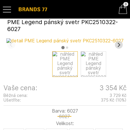
0
PME Legend pánský svetr PKC2510322-
6027
Vaše cena:
3 354 Kč
Běžná cena:
3 729 Kč
Ušetříte:
375 Kč
(
10
%
)
Barva:
6027
6027
Velikost: