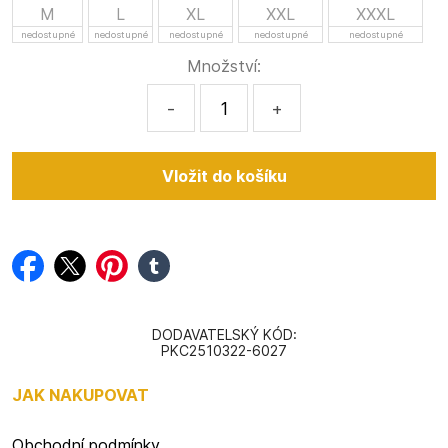
M
L
XL
XXL
XXXL
nedostupné
nedostupné
nedostupné
nedostupné
nedostupné
Množství:
-
+
facebook
twitter
pinterest
tumblr
DODAVATELSKÝ KÓD:
PKC2510322-6027
JAK NAKUPOVAT
Obchodní podmínky