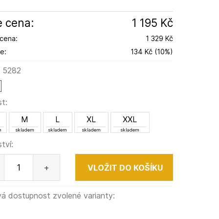
 cena:
1 195 Kč
cena:
1 329 Kč
e:
134 Kč
(
10
%
)
:
5282
st:
M
L
XL
XXL
m
skladem
skladem
skladem
skladem
tví:
+
á dostupnost zvolené varianty: