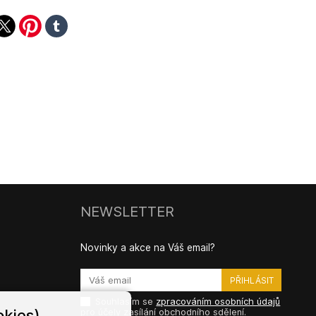
ook
witter
pinterest
tumblr
NEWSLETTER
Novinky a akce na Váš email?
Souhlasím se
zpracováním osobních údajů
kies)
pro účely zasílání obchodního sdělení.