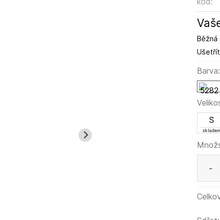
kód:
Vaše
Běžná 
Ušetřít
Barva
Veliko
S
sklade
Množs
-
Celkov