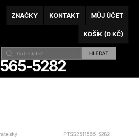
ZNAČKY
KONTAKT
MŮJ ÚČET
KOŠÍK
(
0 KČ
)
HLEDAT
1565-5282
atelský
PTSS2511565-5282