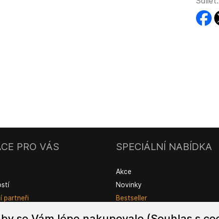
Sdílet:
faceb
t
CE PRO VÁS
SPECIÁLNÍ NABÍDKA
Akce
ostí
Novinky
 partneři
Bestseller
by se Vám lépe nakupovalo (Souhlas s coo