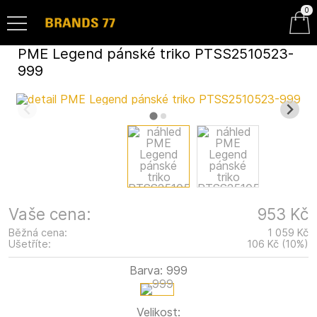
0
PME Legend pánské triko PTSS2510523-
999
Vaše cena:
953 Kč
Běžná cena:
1 059 Kč
Ušetříte:
106 Kč
(
10
%
)
Barva:
999
Velikost: