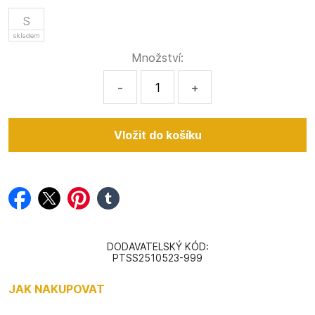
S
skladem
Množství:
-
+
facebook
twitter
pinterest
tumblr
DODAVATELSKÝ KÓD:
PTSS2510523-999
JAK NAKUPOVAT