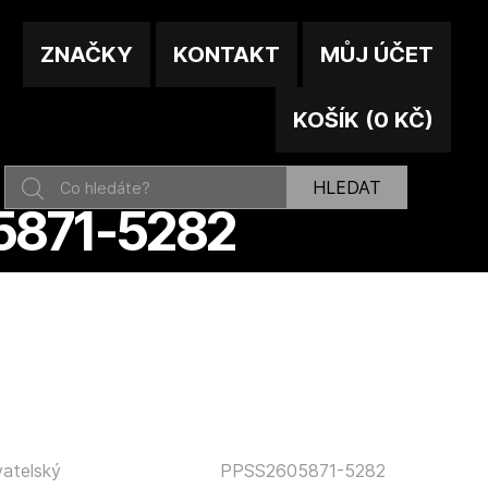
ZNAČKY
KONTAKT
MŮJ ÚČET
KOŠÍK
(
0 KČ
)
HLEDAT
5871-5282
atelský
PPSS2605871-5282