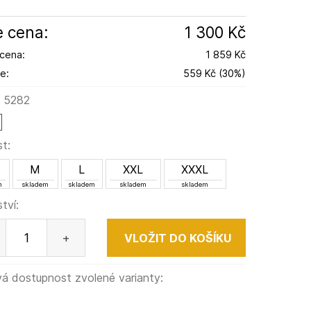
 cena:
1 300 Kč
cena:
1 859 Kč
e:
559 Kč
(
30
%
)
:
5282
st:
M
L
XXL
XXXL
m
skladem
skladem
skladem
skladem
tví:
+
á dostupnost zvolené varianty: