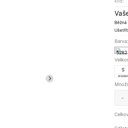
kód:
Vaše
Běžná 
Ušetřít
Barva
Veliko
S
sklade
Množs
-
Celkov