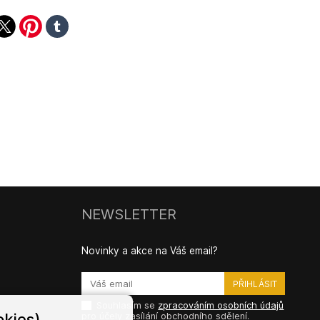
ook
witter
pinterest
tumblr
NEWSLETTER
Novinky a akce na Váš email?
Souhlasím se
zpracováním osobních údajů
kies)
pro účely zasílání obchodního sdělení.