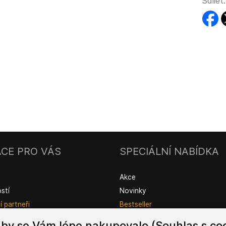
Sdílet:
faceb
t
CE PRO VÁS
SPECIÁLNÍ NABÍDKA
Akce
ostí
Novinky
 partneři
Bestseller
by se Vám lépe nakupovalo (Souhlas s coo