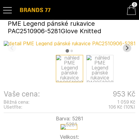
0
PME Legend pánské rukavice
PAC2510906-5281Glove Knitted
Vaše cena:
953 Kč
Běžná cena:
1 059 Kč
Ušetříte:
106 Kč
(
10
%
)
Barva:
5281
Velikost: