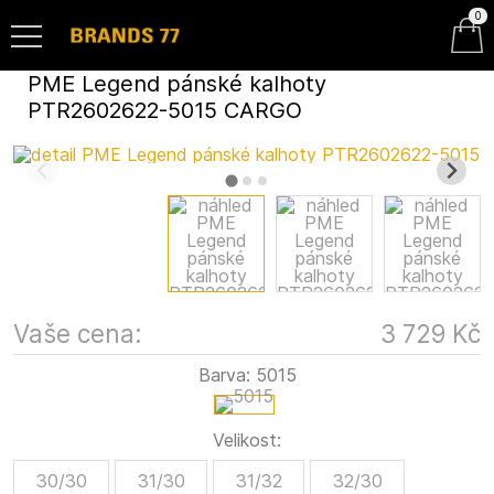
0
PME Legend pánské kalhoty
PTR2602622-5015 CARGO
Vaše cena:
3 729 Kč
Barva:
5015
Velikost:
30/30
31/30
31/32
32/30