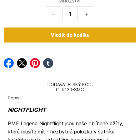
Množství:
-
+
facebook
twitter
pinterest
tumblr
DODAVATELSKÝ KÓD:
PTR120-SMG
Popis:
NIGHTFLIGHT
PME Legend Nightflight jsou naše oblíbené džíny,
které musíte mít - nezbytná položka v šatníku
každého muže. Tyto džíny jsou vyrobeny z