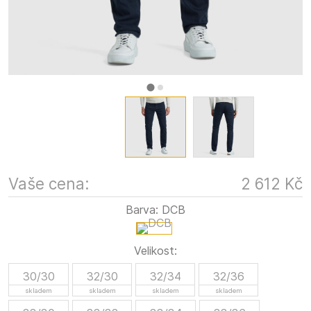
Vaše cena:
2 612 Kč
Barva:
DCB
Velikost:
30/30
32/30
32/34
32/36
skladem
skladem
skladem
skladem