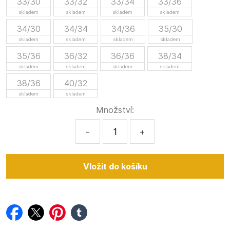
33/30
33/32
33/34
33/36
skladem
skladem
skladem
skladem
34/30
34/34
34/36
35/30
skladem
skladem
skladem
skladem
35/36
36/32
36/36
38/34
skladem
skladem
skladem
skladem
38/36
40/32
skladem
skladem
Množství:
-
+
facebook
twitter
pinterest
tumblr