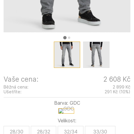
Vaše cena:
2 608 Kč
Běžná cena:
2 899 Kč
Ušetříte:
291 Kč
(
10
%
)
Barva:
GDC
Velikost:
28/30
28/32
32/34
33/30