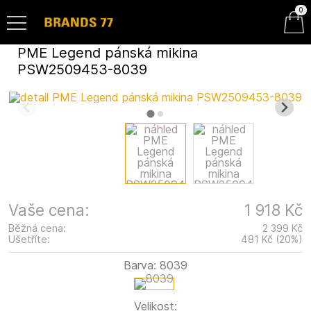
0
PME Legend pánská mikina
PSW2509453-8039
Vaše cena:
1 918 Kč
Běžná cena:
2 399 Kč
Ušetříte:
481 Kč
(
20
%
)
Barva:
8039
Velikost: