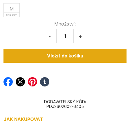
M
skladem
Množství:
-
+
facebook
twitter
pinterest
tumblr
DODAVATELSKÝ KÓD:
PDJ2602602-6405
JAK NAKUPOVAT