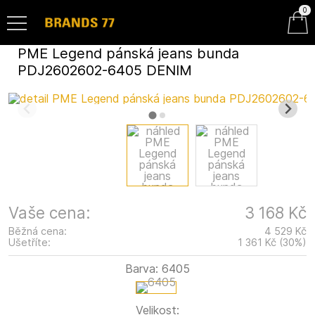
0
PME Legend pánská jeans bunda
PDJ2602602-6405 DENIM
Vaše cena:
3 168 Kč
Běžná cena:
4 529 Kč
Ušetříte:
1 361 Kč
(
30
%
)
Barva:
6405
Velikost: