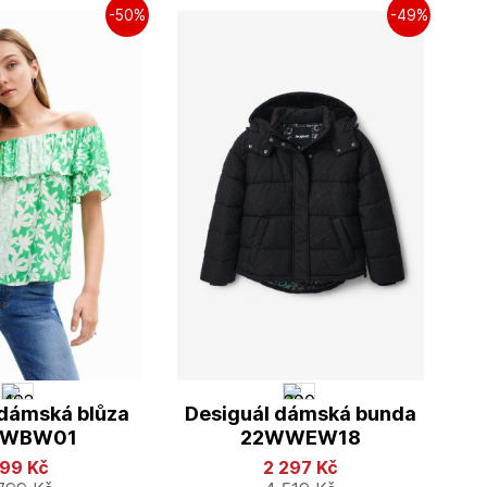
-50%
-49%
 dámská blůza
Desiguál dámská bunda
SWBW01
22WWEW18
899
Kč
2 297
Kč