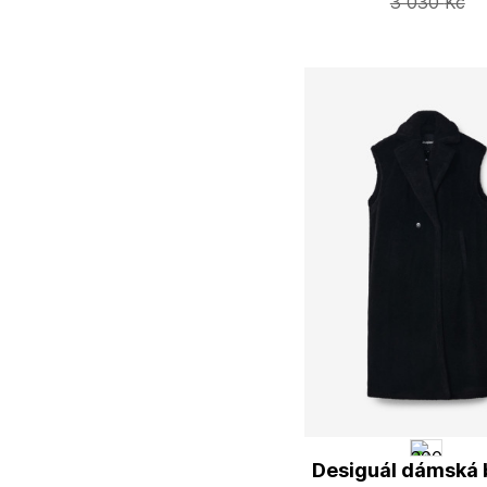
3 030
Kč
Desiguál dámská