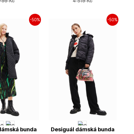
 799
Kč
4 519
Kč
-50%
-50%
 dámská bunda
Desiguál dámská bunda