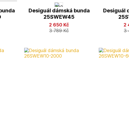
 bunda
Desiguál dámská bunda
Desiguál
0
25SWEW45
25
2 650
Kč
2
3 789
Kč
3