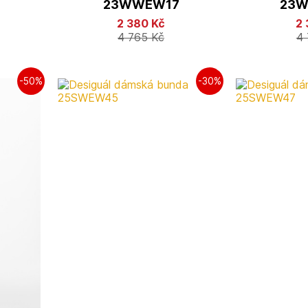
9
23WWEW17
23
2 380
Kč
2
4 765
Kč
4
-50%
-30%