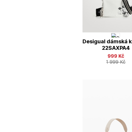
Desigual dámská k
22SAXPA4
999
Kč
1 999
Kč