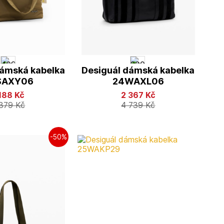
dámská kabelka
Desiguál dámská kabelka
SAXY06
24WAXL06
 188
Kč
2 367
Kč
 379
Kč
4 739
Kč
-50%