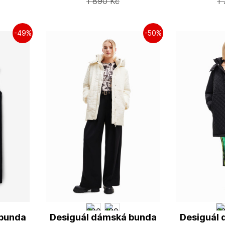
1 890
Kč
1
-49%
-50%
 bunda
Desiguál dámská bunda
Desiguál