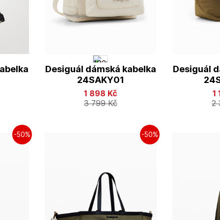
abelka
Desiguál dámská kabelka
Desiguál 
24SAKY01
24
1 898
Kč
1
3 799
Kč
2
-50%
-50%