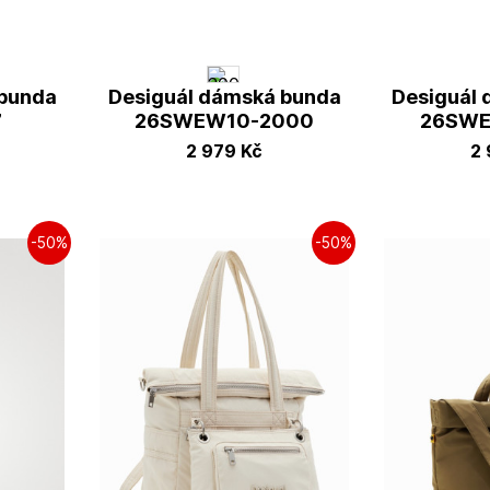
 bunda
Desiguál dámská bunda
Desiguál
7
26SWEW10-2000
26SWE
2 979
Kč
2
-50%
-50%