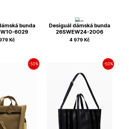
 dámská bunda
Desiguál dámská bunda
W10-6029
26SWEW24-2006
 979
Kč
4 979
Kč
-50%
-50%