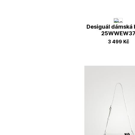
Desiguál dámská
25WWEW3
3 499
Kč