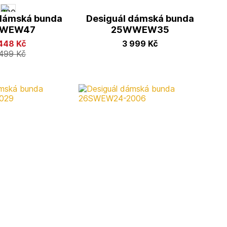
 dámská bunda
Desiguál dámská bunda
SWEW47
25WWEW35
 448
Kč
3 999
Kč
 499
Kč