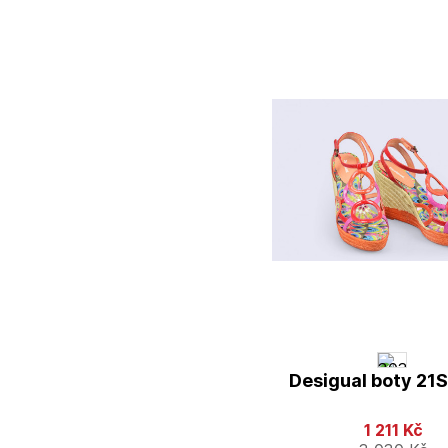
Desigual boty 21
1 211
Kč