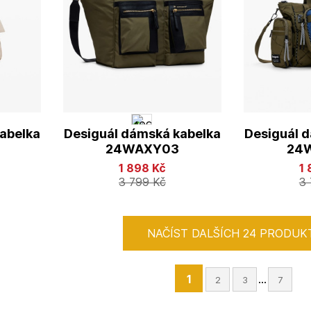
abelka
Desiguál dámská kabelka
Desiguál 
24WAXY03
24
1 898
Kč
1
3 799
Kč
3
NAČÍST DALŠÍCH 24 PRODUK
1
...
2
3
7