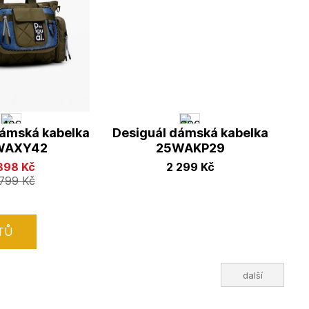
dámská kabelka
Desiguál dámská kabelka
WAXY42
25WAKP29
 898
Kč
2 299
Kč
 799
Kč
TŮ
další