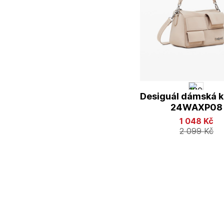
Desiguál dámská k
24WAXP08
1 048
Kč
2 099
Kč