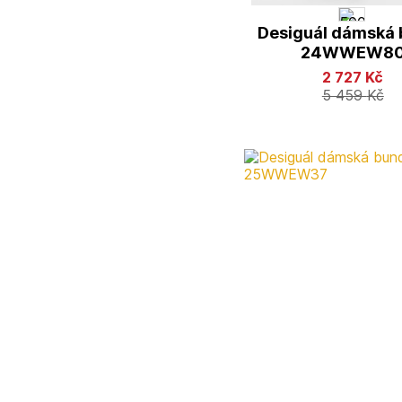
Desiguál dámská
24WWEW8
2 727
Kč
5 459
Kč