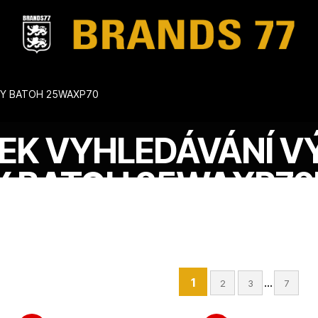
KY BATOH 25WAXP70
EK VYHLEDÁVÁNÍ V
 BATOH 25WAXP70
1
...
2
3
7