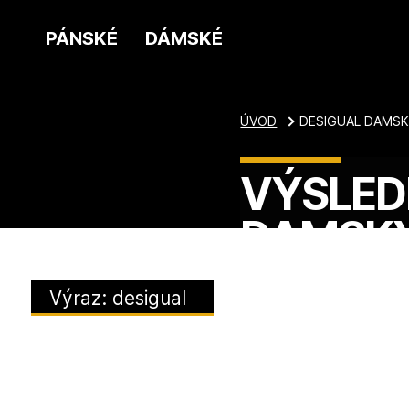
PÁNSKÉ
DÁMSKÉ
ÚVOD
DESIGUAL DAMS
VÝSLED
DAMSKY
Výraz: desigual
damsky batoh
25waxp70