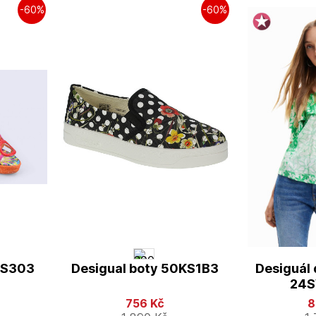
-60%
-60%
SS303
Desigual boty 50KS1B3
Desiguál
24
756
Kč