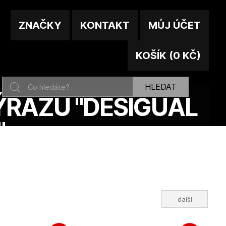
ZNAČKY
KONTAKT
MŮJ ÚČET
KOŠÍK
(
0 KČ
)
HLEDAT
ÝRAZU "DESIGUAL
"
další