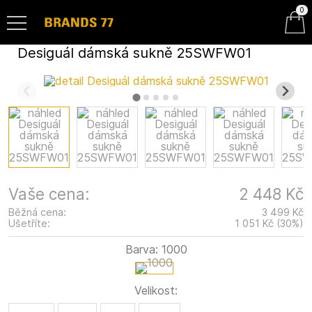
0
Desiguál dámská sukně 25SWFW01
Vaše cena:
2 448 Kč
Běžná cena:
3 499 Kč
Ušetříte:
1 051 Kč
(
30
%
)
Barva:
1000
Velikost: