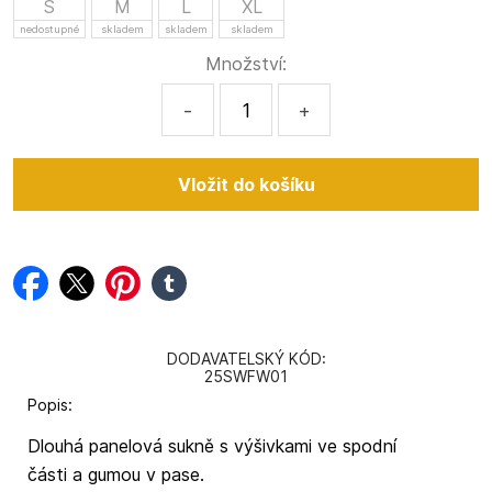
S
M
L
XL
nedostupné
skladem
skladem
skladem
Množství:
-
+
facebook
twitter
pinterest
tumblr
DODAVATELSKÝ KÓD:
25SWFW01
Popis:
Dlouhá panelová sukně s výšivkami ve spodní
části a gumou v pase.